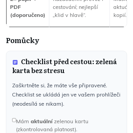
PDF
cestování; nejlepší
aktuáln
(doporučeno)
„klid v hlavě“.
kopií.
Pomůcky
Checklist před cestou: zelená
karta bez stresu
Zaškrtněte si, že máte vše připravené.
Checklist se ukládá jen ve vašem prohlížeči
(neodesílá se nikam).
Mám
aktuální
zelenou kartu
(zkontrolovaná platnost).