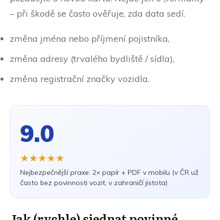
– při škodě se často ověřuje, zda data sedí.
změna jména nebo příjmení pojistníka,
změna adresy (trvalého bydliště / sídla),
změna registrační značky vozidla.
9.0
★★★★★
Nejbezpečnější praxe: 2× papír + PDF v mobilu (v ČR už
často bez povinnosti vozit, v zahraničí jistota)
Jak (rychle) sjednat povinné