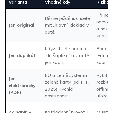
Varianta
Vhodné kdy
Rizika /
Při neh
Běžné ježdění, chcete
odevzdá
Jen originál
mít „hlavní“ doklad v
a nezůs
autě.
vám zál
Když chcete originál
Pořád m
Jen duplikát
„do šuplíku“ a v autě
jednu p
jen kopii.
kopii.
EU a země systému
Vybitý t
Jen
zelené karty (od 1. 1.
rozbitý 
elektronicky
2025), rychlá
offline 
(PDF)
dostupnost.
uložení.
2× papír +
Každodenní provoz i
Musíte 