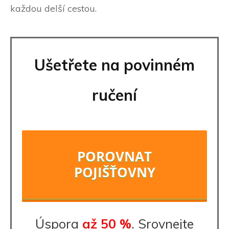
každou delší cestou.
Ušetřete na povinném
ručení
POROVNAT
POJIŠŤOVNY
Úspora
až 50 %
. Srovnejte