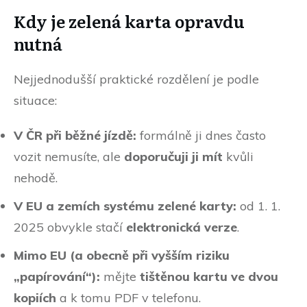
Kdy je zelená karta opravdu
nutná
Nejjednodušší praktické rozdělení je podle
situace:
V ČR při běžné jízdě:
formálně ji dnes často
vozit nemusíte, ale
doporučuji ji mít
kvůli
nehodě.
V EU a zemích systému zelené karty:
od 1. 1.
2025 obvykle stačí
elektronická verze
.
Mimo EU (a obecně při vyšším riziku
„papírování“):
mějte
tištěnou kartu ve dvou
kopiích
a k tomu PDF v telefonu.