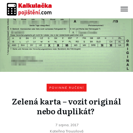
POVINNÉ RUČENÍ
Zelená karta – vozit originál
nebo duplikát?
7 srpna, 2017
Kateřina Trousilová