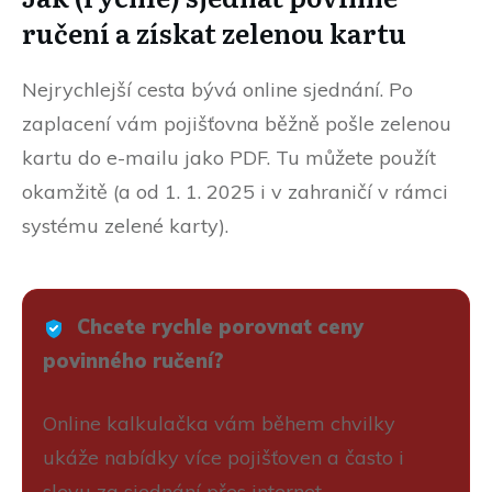
ručení a získat zelenou kartu
Nejrychlejší cesta bývá online sjednání. Po
zaplacení vám pojišťovna běžně pošle zelenou
kartu do e-mailu jako PDF. Tu můžete použít
okamžitě (a od 1. 1. 2025 i v zahraničí v rámci
systému zelené karty).
Chcete rychle porovnat ceny
povinného ručení?
Online kalkulačka vám během chvilky
ukáže nabídky více pojišťoven a často i
slevu za sjednání přes internet.