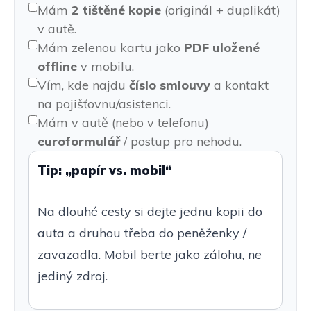
Mám
2 tištěné kopie
(originál + duplikát)
v autě.
Mám zelenou kartu jako
PDF uložené
offline
v mobilu.
Vím, kde najdu
číslo smlouvy
a kontakt
na pojišťovnu/asistenci.
Mám v autě (nebo v telefonu)
euroformulář
/ postup pro nehodu.
Tip: „papír vs. mobil“
Na dlouhé cesty si dejte jednu kopii do
auta a druhou třeba do peněženky /
zavazadla. Mobil berte jako zálohu, ne
jediný zdroj.