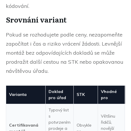
kódování.
Srovnání variant
Pokud se rozhodujete podle ceny, nezapomeňte
započítat i čas a riziko vrácení žádosti. Levnější
montáž bez odpovídajících dokladů se může
prodražit další cestou na STK nebo opakovanou
návštěvou úřadu.
Doklad
Vhodné
R
Varianta
STK
pro úřad
pro
k
Typový list
s
Většinu
potvrzením
řidičů,
Certifikovaná
Obvykle
prodeje a
novější
N