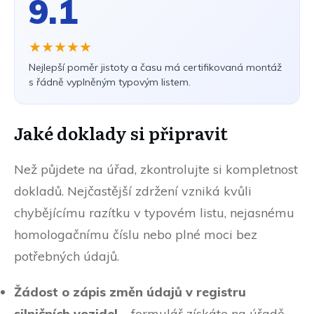
9.1
★★★★★
Nejlepší poměr jistoty a času má certifikovaná montáž
s řádně vyplněným typovým listem.
Jaké doklady si připravit
Než půjdete na úřad, zkontrolujte si kompletnost
dokladů. Nejčastější zdržení vzniká kvůli
chybějícímu razítku v typovém listu, nejasnému
homologačnímu číslu nebo plné moci bez
potřebných údajů.
Žádost o zápis změn údajů v registru
silničních vozidel
– formulář získáte na úřadě,