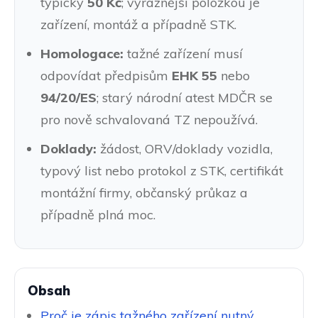
typicky
50 Kč
; výraznější položkou je
zařízení, montáž a případně STK.
Homologace:
tažné zařízení musí
odpovídat předpisům
EHK 55
nebo
94/20/ES
; starý národní atest MDČR se
pro nově schvalovaná TZ nepoužívá.
Doklady:
žádost, ORV/doklady vozidla,
typový list nebo protokol z STK, certifikát
montážní firmy, občanský průkaz a
případně plná moc.
Obsah
Proč je zápis tažného zařízení nutný