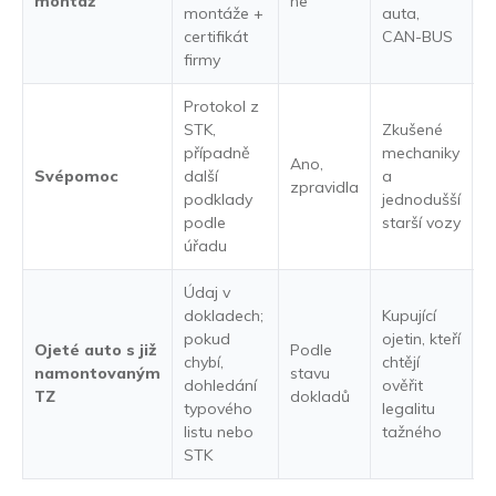
montáž
ne
montáže +
auta,
certifikát
CAN-BUS
firmy
Protokol z
STK,
Zkušené
případně
mechaniky
Ano,
Svépomoc
další
a
S
zpravidla
podklady
jednodušší
podle
starší vozy
úřadu
Údaj v
dokladech;
Kupující
pokud
ojetin, kteří
Ojeté auto s již
Podle
Z
chybí,
chtějí
namontovaným
stavu
d
dohledání
ověřit
TZ
dokladů
d
typového
legalitu
listu nebo
tažného
STK