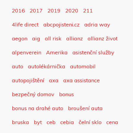
2016
2017
2019
2020
211
4life direct
abcpojisteni.cz
adria way
aegon
aig
all risk
allianz
allianz život
alpenverein
Amerika
asistenční služby
auto
autolékárnička
automobil
autopojištění
axa
axa assistance
bezpečný domov
bonus
bonus na drahé auto
broušení auta
bruska
byt
ceb
cebia
čelní sklo
cena