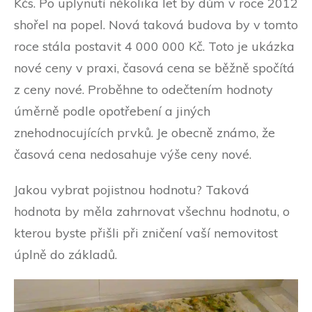
Kčs. Po uplynutí několika let by dům v roce 2012
shořel na popel. Nová taková budova by v tomto
roce stála postavit 4 000 000 Kč. Toto je ukázka
nové ceny v praxi, časová cena se běžně spočítá
z ceny nové. Proběhne to odečtením hodnoty
úměrně podle opotřebení a jiných
znehodnocujících prvků. Je obecně známo, že
časová cena nedosahuje výše ceny nové.
Jakou vybrat pojistnou hodnotu? Taková
hodnota by měla zahrnovat všechnu hodnotu, o
kterou byste přišli při zničení vaší nemovitost
úplně do základů.