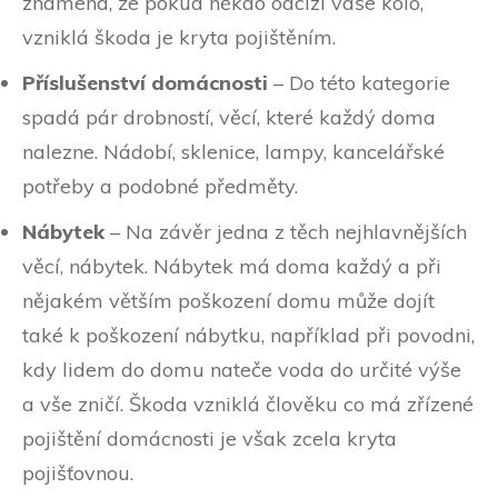
znamená, že pokud někdo odcizí vaše kolo,
vzniklá škoda je kryta pojištěním.
Příslušenství domácnosti
– Do této kategorie
spadá pár drobností, věcí, které každý doma
nalezne. Nádobí, sklenice, lampy, kancelářské
potřeby a podobné předměty.
Nábytek
– Na závěr jedna z těch nejhlavnějších
věcí, nábytek. Nábytek má doma každý a při
nějakém větším poškození domu může dojít
také k poškození nábytku, například při povodni,
kdy lidem do domu nateče voda do určité výše
a vše zničí. Škoda vzniklá člověku co má zřízené
pojištění domácnosti je však zcela kryta
pojišťovnou.