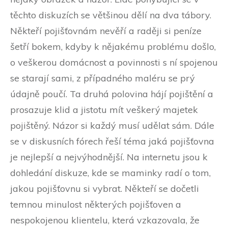
těchto diskuzích se většinou dělí na dva tábory.
Někteří pojišťovnám nevěří a raději si peníze
šetří bokem, kdyby k nějakému problému došlo,
o veškerou domácnost a povinnosti s ní spojenou
se starají sami, z případného maléru se prý
údajně poučí. Ta druhá polovina hájí pojištění a
prosazuje klid a jistotu mít veškerý majetek
pojištěný. Názor si každý musí udělat sám. Dále
se v diskusních fórech řeší téma jaká pojišťovna
je nejlepší a nejvýhodnější. Na internetu jsou k
dohledání diskuze, kde se maminky radí o tom,
jakou pojišťovnu si vybrat. Někteří se dočetli
temnou minulost některých pojišťoven a
nespokojenou klientelu, která vzkazovala, že