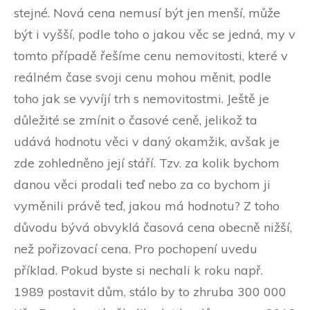
stejné. Nová cena nemusí být jen menší, může
být i vyšší, podle toho o jakou věc se jedná, my v
tomto případě řešíme cenu nemovitosti, které v
reálném čase svoji cenu mohou měnit, podle
toho jak se vyvíjí trh s nemovitostmi. Ještě je
důležité se zmínit o časové ceně, jelikož ta
udává hodnotu věci v daný okamžik, avšak je
zde zohledněno její stáří. Tzv. za kolik bychom
danou věci prodali teď nebo za co bychom ji
vyměnili právě teď, jakou má hodnotu? Z toho
důvodu bývá obvyklá časová cena obecně nižší,
než pořizovací cena. Pro pochopení uvedu
příklad. Pokud byste si nechali k roku např.
1989 postavit dům, stálo by to zhruba 300 000