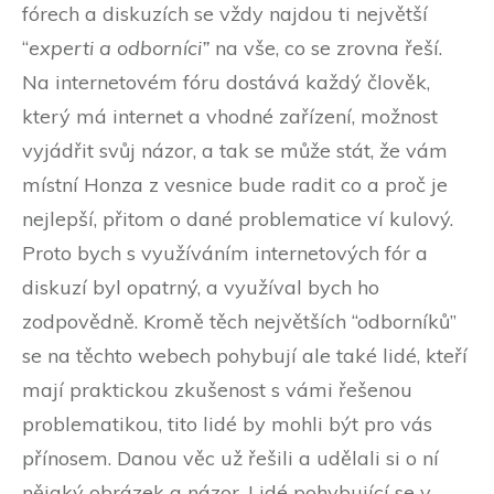
fórech a diskuzích se vždy najdou ti největší
“
experti a odborníci”
na vše, co se zrovna řeší.
Na internetovém fóru dostává každý člověk,
který má internet a vhodné zařízení, možnost
vyjádřit svůj názor, a tak se může stát, že vám
místní Honza z vesnice bude radit co a proč je
nejlepší, přitom o dané problematice ví kulový.
Proto bych s využíváním internetových fór a
diskuzí byl opatrný, a využíval bych ho
zodpovědně. Kromě těch největších “odborníků”
se na těchto webech pohybují ale také lidé, kteří
mají praktickou zkušenost s vámi řešenou
problematikou, tito lidé by mohli být pro vás
přínosem. Danou věc už řešili a udělali si o ní
nějaký obrázek a názor. Lidé pohybující se v